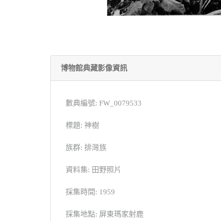
博物館典藏影像資訊
數典編號: FW_0079533
標題: 神樹
族群: 排灣族
資料集: 田野照片
採集時間: 1959
採集地點: 屏東瑪家射鹿