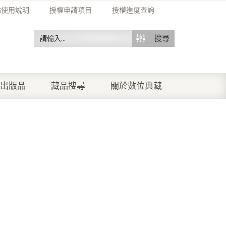
站使用說明
授權申請項目
授權進度查詢
搜尋
出版品
藏品搜尋
關於數位典藏