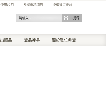
站使用說明
授權申請項目
授權進度查詢
搜尋
出版品
藏品搜尋
關於數位典藏