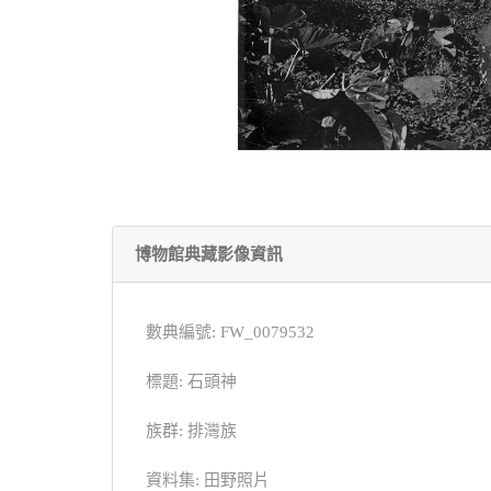
博物館典藏影像資訊
數典編號: FW_0079532
標題: 石頭神
族群: 排灣族
資料集: 田野照片