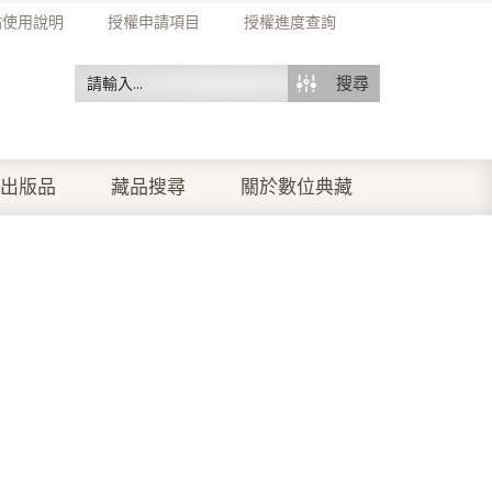
站使用說明
授權申請項目
授權進度查詢
搜尋
出版品
藏品搜尋
關於數位典藏