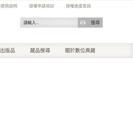
站使用說明
授權申請項目
授權進度查詢
搜尋
出版品
藏品搜尋
關於數位典藏