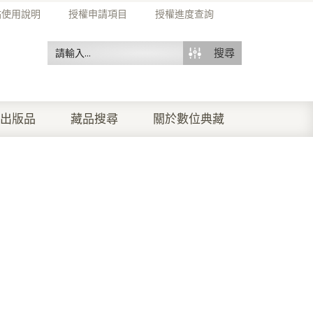
站使用說明
授權申請項目
授權進度查詢
搜尋
出版品
藏品搜尋
關於數位典藏