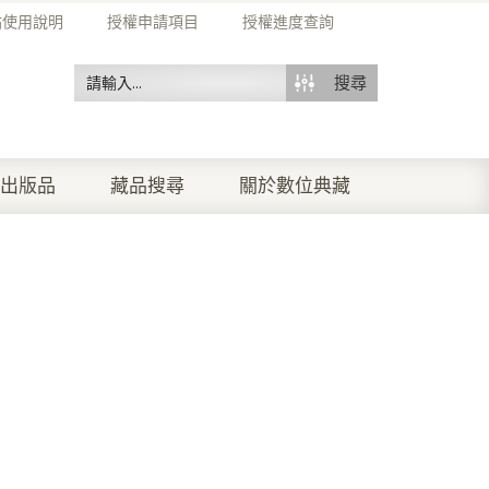
站使用說明
授權申請項目
授權進度查詢
搜尋
出版品
藏品搜尋
關於數位典藏