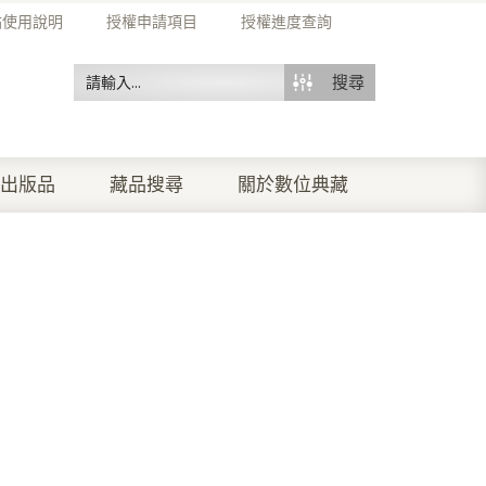
站使用說明
授權申請項目
授權進度查詢
搜尋
出版品
藏品搜尋
關於數位典藏