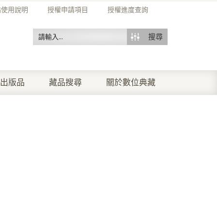
站使用說明
授權申請項目
授權進度查詢
搜尋
出版品
藏品搜尋
關於數位典藏