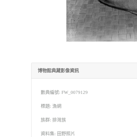
博物館典藏影像資訊
數典編號: FW_0079129
標題: 漁網
族群: 排灣族
資料集: 田野照片