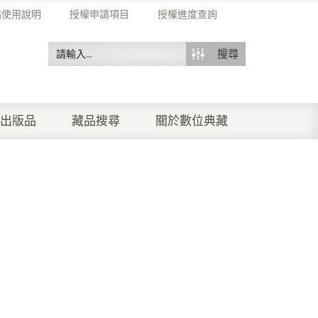
站使用說明
授權申請項目
授權進度查詢
搜尋
出版品
藏品搜尋
關於數位典藏