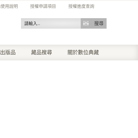
站使用說明
授權申請項目
授權進度查詢
搜尋
出版品
藏品搜尋
關於數位典藏