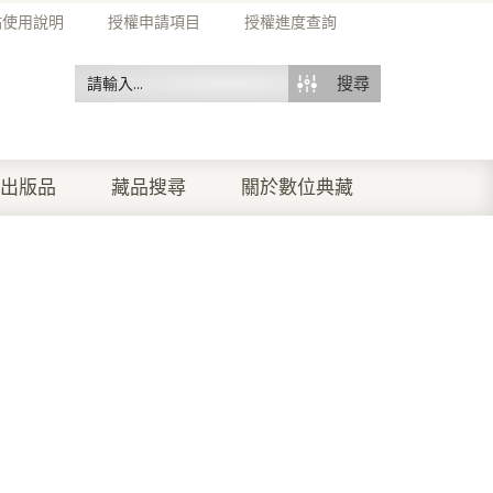
站使用說明
授權申請項目
授權進度查詢
搜尋
出版品
藏品搜尋
關於數位典藏