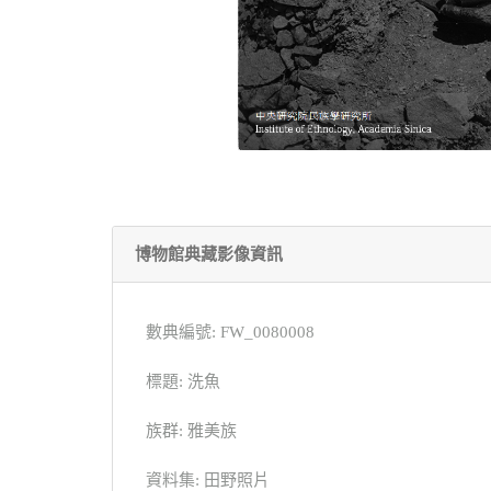
博物館典藏影像資訊
數典編號: FW_0080008
標題: 洗魚
族群: 雅美族
資料集: 田野照片