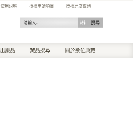
站使用說明
授權申請項目
授權進度查詢
搜尋
出版品
藏品搜尋
關於數位典藏