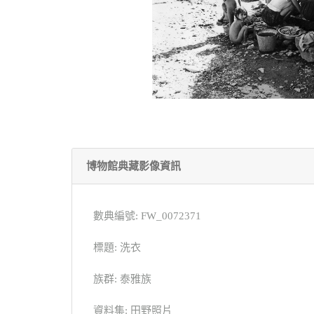
博物館典藏影像資訊
數典編號: FW_0072371
標題: 洗衣
族群: 泰雅族
資料集: 田野照片