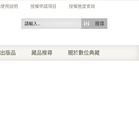
站使用說明
授權申請項目
授權進度查詢
搜尋
出版品
藏品搜尋
關於數位典藏