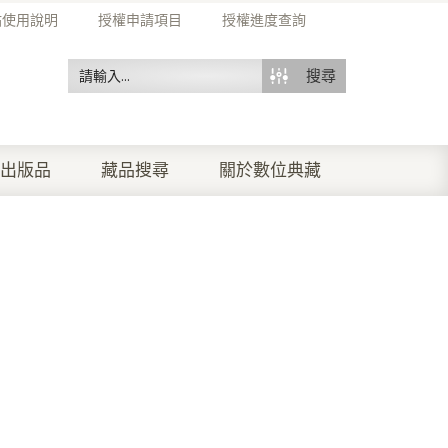
站使用說明
授權申請項目
授權進度查詢
搜尋
出版品
藏品搜尋
關於數位典藏