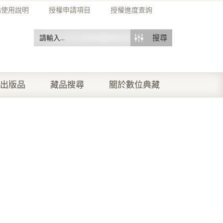
站使用說明
授權申請項目
授權進度查詢
搜尋
出版品
藏品搜尋
關於數位典藏