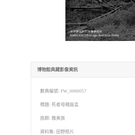
博物館典藏影像資訊
數典編號: FW_0080057
標題: 死者母親敲盂
族群: 雅美族
資料集: 田野照片