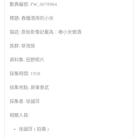
數典編號: FW_0078984
標題: 舂釀酒用的小米
描述: 原始影像記載為：樁小米做酒
族群: 排灣族
資料集: 田野照片
採集時間: 1958
採集地點: 屏東泰武
採集者: 徐誠琈
相關人員:
徐誠琈 ( 拍攝 )