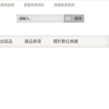
站使用說明
授權申請項目
授權進度查詢
搜尋
出版品
藏品搜尋
關於數位典藏