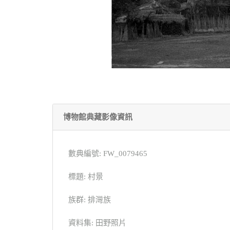
博物館典藏影像資訊
數典編號: FW_0079465
標題: 村景
族群: 排灣族
資料集: 田野照片