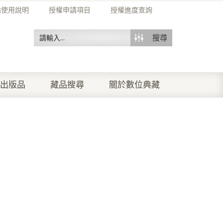
站使用說明
授權申請項目
授權進度查詢
搜尋
出版品
藏品搜尋
關於數位典藏