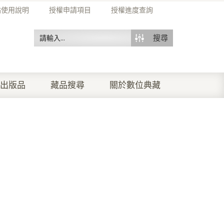
站使用說明
授權申請項目
授權進度查詢
搜尋
出版品
藏品搜尋
關於數位典藏