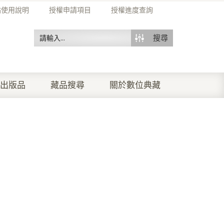
站使用說明
授權申請項目
授權進度查詢
搜尋
出版品
藏品搜尋
關於數位典藏