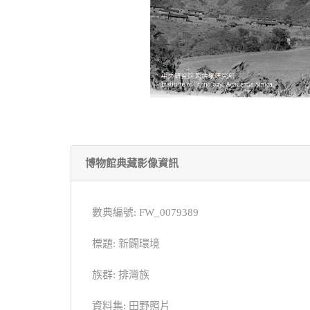
博物館典藏影像資訊
數典編號: FW_0079389
標題: 新闢環境
族群: 排灣族
資料集: 田野照片