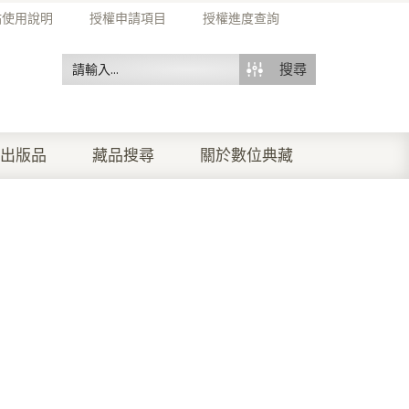
站使用說明
授權申請項目
授權進度查詢
搜尋
出版品
藏品搜尋
關於數位典藏