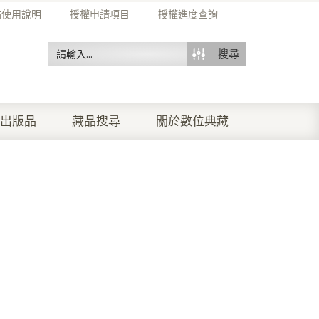
站使用說明
授權申請項目
授權進度查詢
搜尋
出版品
藏品搜尋
關於數位典藏