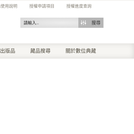
站使用說明
授權申請項目
授權進度查詢
搜尋
出版品
藏品搜尋
關於數位典藏