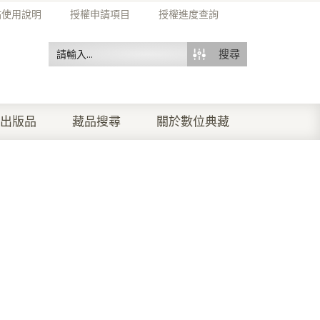
站使用說明
授權申請項目
授權進度查詢
搜尋
出版品
藏品搜尋
關於數位典藏