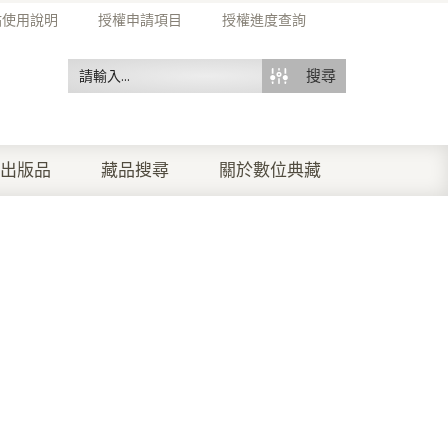
站使用說明
授權申請項目
授權進度查詢
搜尋
出版品
藏品搜尋
關於數位典藏