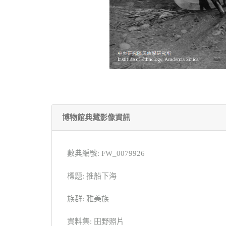
博物館典藏影像資訊
數典編號: FW_0079926
標題: 推船下海
族群: 雅美族
資料集: 田野照片