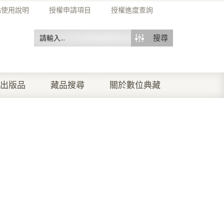
站使用說明
授權申請項目
授權進度查詢
搜尋
出版品
藏品搜尋
關於數位典藏