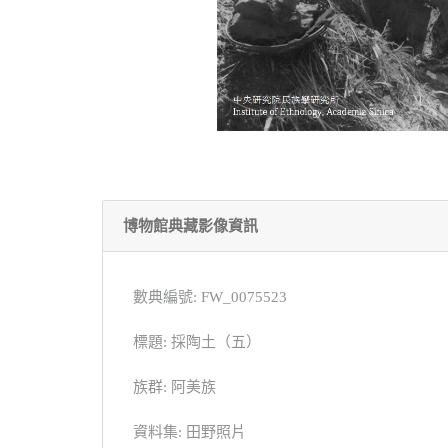
博物館典藏影像資訊
數典編號: FW_0075523
標題: 採陶土（五）
族群: 阿美族
資料集: 田野照片