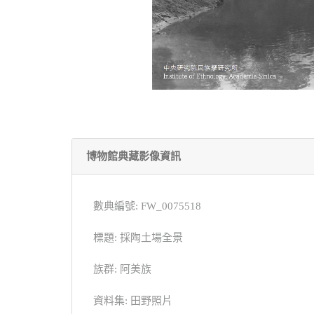
博物館典藏影像資訊
數典編號: FW_0075518
標題: 採陶土場全景
族群: 阿美族
資料集: 田野照片