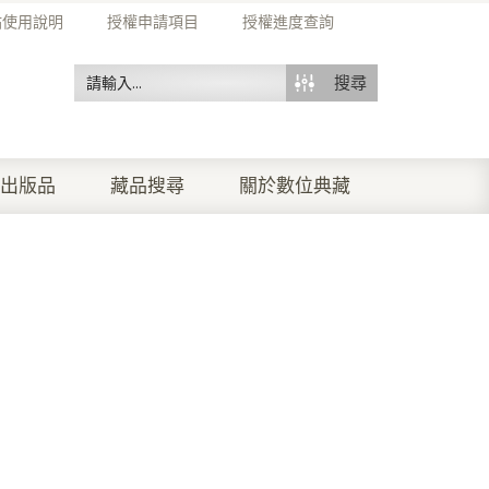
站使用說明
授權申請項目
授權進度查詢
搜尋
出版品
藏品搜尋
關於數位典藏