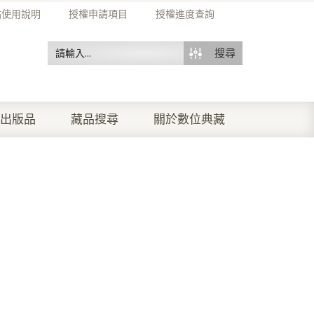
站使用說明
授權申請項目
授權進度查詢
搜尋
出版品
藏品搜尋
關於數位典藏