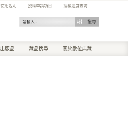
站使用說明
授權申請項目
授權進度查詢
搜尋
出版品
藏品搜尋
關於數位典藏