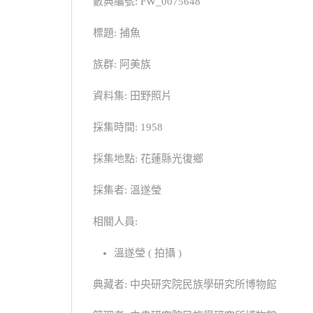
數典編號: FW_0075648
標題: 捕魚
族群: 阿美族
資料集: 田野照片
採集時間: 1958
採集地點: 花蓮縣光復鄉
採集者: 溫遂瑩
相關人員:
溫遂瑩 ( 拍攝 )
典藏者: 中央研究院民族學研究所博物館