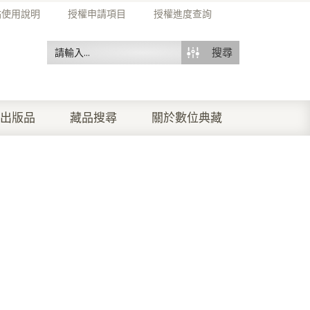
站使用說明
授權申請項目
授權進度查詢
搜尋
出版品
藏品搜尋
關於數位典藏