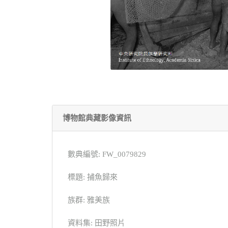
博物館典藏影像資訊
數典編號: FW_0079829
標題: 捕魚歸來
族群: 雅美族
資料集: 田野照片