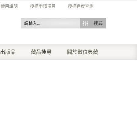
站使用說明
授權申請項目
授權進度查詢
搜尋
出版品
藏品搜尋
關於數位典藏