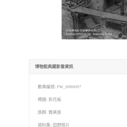
博物館典藏影像資訊
數典編號: FW_0080097
標題: 拆花板
族群: 雅美族
資料集: 田野照片