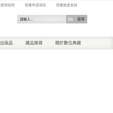
站使用說明
授權申請項目
授權進度查詢
搜尋
出版品
藏品搜尋
關於數位典藏