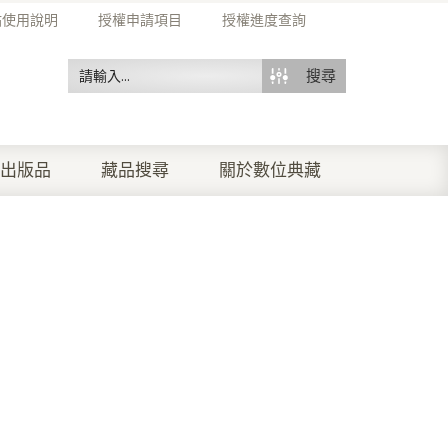
站使用說明
授權申請項目
授權進度查詢
搜尋
出版品
藏品搜尋
關於數位典藏