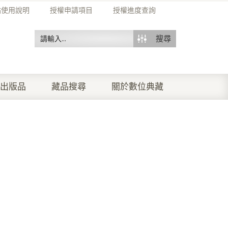
站使用說明
授權申請項目
授權進度查詢
搜尋
出版品
藏品搜尋
關於數位典藏