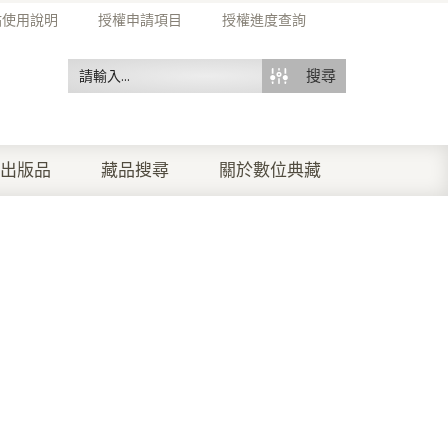
站使用說明
授權申請項目
授權進度查詢
搜尋
出版品
藏品搜尋
關於數位典藏