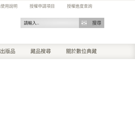
站使用說明
授權申請項目
授權進度查詢
搜尋
出版品
藏品搜尋
關於數位典藏