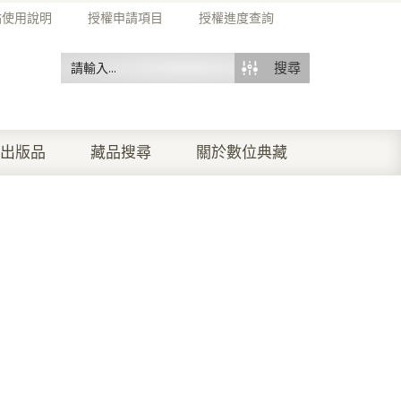
站使用說明
授權申請項目
授權進度查詢
搜尋
出版品
藏品搜尋
關於數位典藏