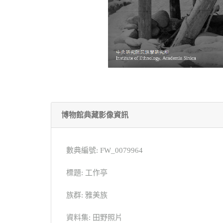
博物館典藏影像資訊
數典編號: FW_0079964
標題: 工作亭
族群: 雅美族
資料集: 田野照片