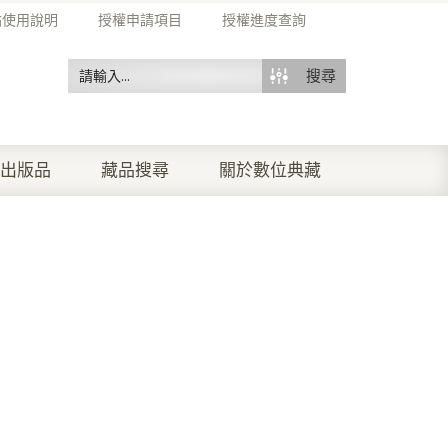
站使用說明
授權申請項目
授權進度查詢
搜尋
出版品
藏品搜尋
關於數位典藏