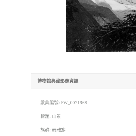
博物館典藏影像資訊
數典編號: FW_0071968
標題: 山景
族群: 泰雅族