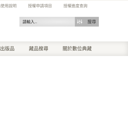
站使用說明
授權申請項目
授權進度查詢
搜尋
出版品
藏品搜尋
關於數位典藏