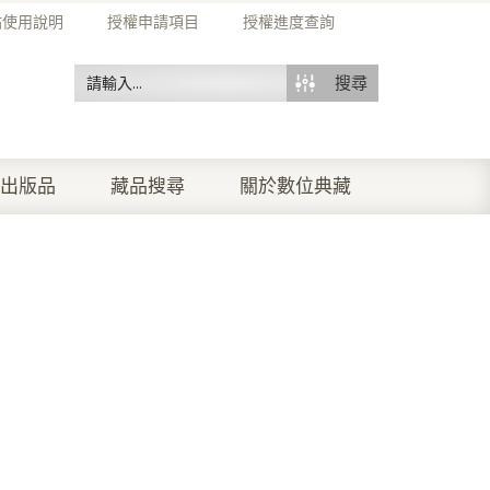
站使用說明
授權申請項目
授權進度查詢
搜尋
出版品
藏品搜尋
關於數位典藏