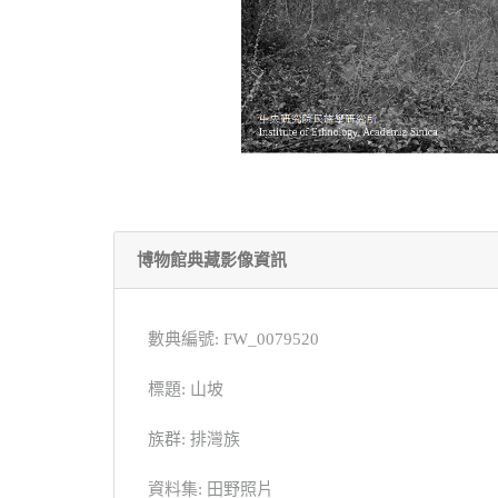
博物館典藏影像資訊
數典編號: FW_0079520
標題: 山坡
族群: 排灣族
資料集: 田野照片