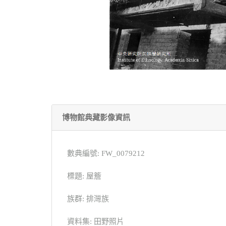
博物館典藏影像資訊
數典編號: FW_0079212
標題: 屋簷
族群: 排灣族
資料集: 田野照片