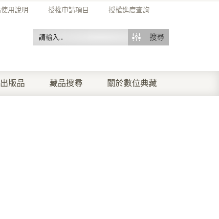
站使用說明
授權申請項目
授權進度查詢
搜尋
出版品
藏品搜尋
關於數位典藏