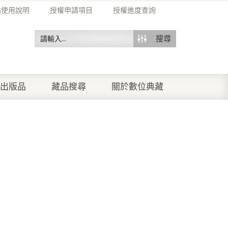
站使用說明
授權申請項目
授權進度查詢
搜尋
出版品
藏品搜尋
關於數位典藏