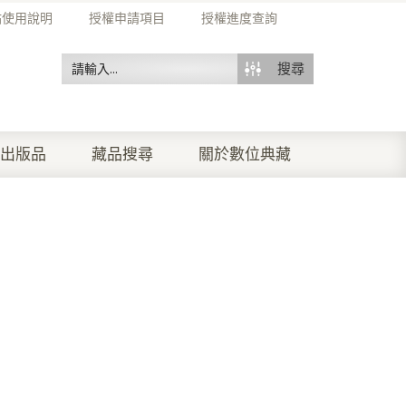
站使用說明
授權申請項目
授權進度查詢
搜尋
出版品
藏品搜尋
關於數位典藏