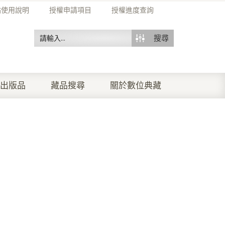
站使用說明
授權申請項目
授權進度查詢
搜尋
出版品
藏品搜尋
關於數位典藏