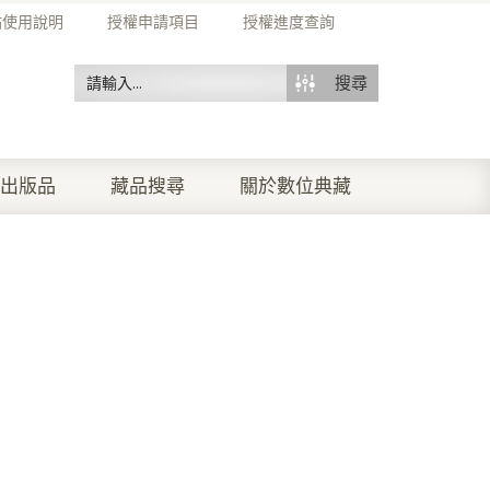
站使用說明
授權申請項目
授權進度查詢
搜尋
出版品
藏品搜尋
關於數位典藏