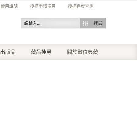
站使用說明
授權申請項目
授權進度查詢
搜尋
出版品
藏品搜尋
關於數位典藏