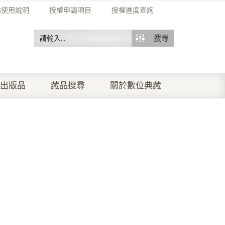
站使用說明
授權申請項目
授權進度查詢
搜尋
出版品
藏品搜尋
關於數位典藏