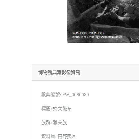
博物館典藏影像資訊
數典編號: FW_0080089
標題: 婦女織布
族群: 雅美族
資料集: 田野照片