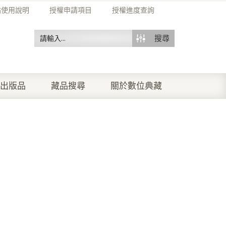
站使用說明
授權申請項目
授權進度查詢
搜尋
出版品
藏品搜尋
關於數位典藏