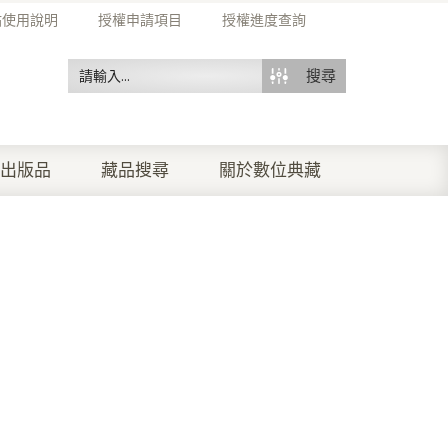
站使用說明
授權申請項目
授權進度查詢
搜尋
出版品
藏品搜尋
關於數位典藏