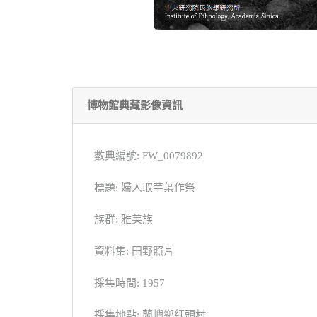
博物館典藏影像資訊
數典編號: FW_0079892
標題: 婦人取芋葉作祭
族群: 雅美族
資料集: 田野照片
採集時間: 1957
採集地點: 蘭嶼鄉紅頭村