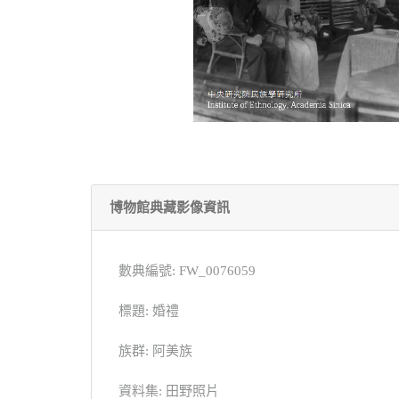
博物館典藏影像資訊
數典編號: FW_0076059
標題: 婚禮
族群: 阿美族
資料集: 田野照片