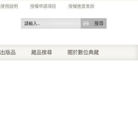
站使用說明
授權申請項目
授權進度查詢
搜尋
出版品
藏品搜尋
關於數位典藏